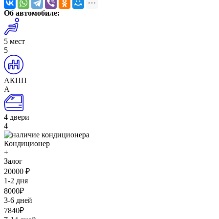
Об автомобиле:
5 мест
5
АКПП
А
4 двери
4
Кондиционер
+
Залог
20000
₽
1-2 дня
8000
₽
3-6 дней
7840
₽