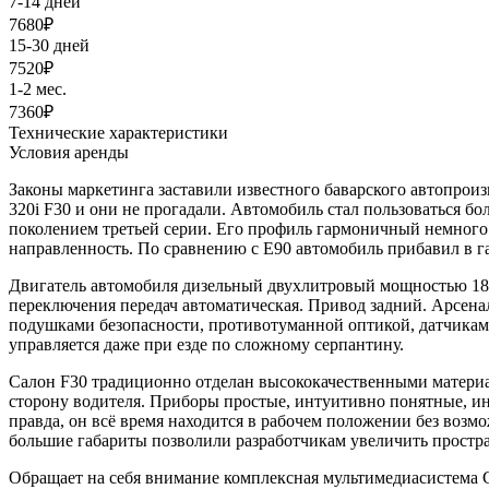
7-14 дней
7680
₽
15-30 дней
7520
₽
1-2 мес.
7360
₽
Технические характеристики
Условия аренды
Законы маркетинга заставили известного баварского автопро
320i F30 и они не прогадали. Автомобиль стал пользоваться б
поколением третьей серии. Его профиль гармоничный немного
направленность. По сравнению с Е90 автомобиль прибавил в га
Двигатель автомобиля дизельный двухлитровый мощностью 184 л.
переключения передач автоматическая. Привод задний. Арсен
подушками безопасности, противотуманной оптикой, датчиками 
управляется даже при езде по сложному серпантину.
Салон F30 традиционно отделан высококачественными материал
сторону водителя. Приборы простые, интуитивно понятные, ин
правда, он всё время находится в рабочем положении без возм
большие габариты позволили разработчикам увеличить простра
Обращает на себя внимание комплексная мультимедиасистема C