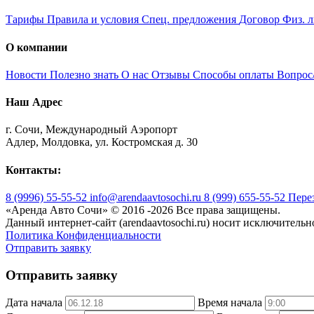
Тарифы
Правила и условия
Спец. предложения
Договор Физ. 
О компании
Новости
Полезно знать
О нас
Отзывы
Способы оплаты
Вопрос
Наш Адрес
г. Сочи, Международный Аэропорт
Адлер, Молдовка, ул. Костромская д. 30
Контакты:
8 (9996) 55-55-52
info@arendaavtosochi.ru
8 (999) 655-55-52
Пере
«Аренда Авто Сочи» © 2016 -
2026 Все права защищены.
Данный интернет-сайт (arendaavtosochi.ru) носит исключитель
Политика Конфиденциальности
Отправить заявку
Отправить заявку
Дата начала
Время начала