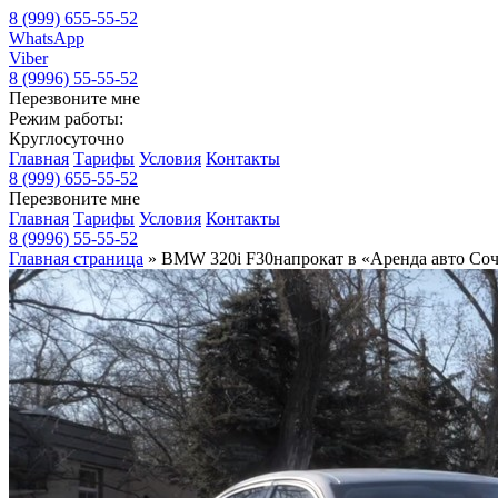
8 (999) 655-55-52
WhatsApp
Viber
8 (9996) 55-55-52
Перезвоните мне
Режим работы:
Круглосуточно
Главная
Тарифы
Условия
Контакты
8 (999) 655-55-52
Перезвоните мне
Главная
Тарифы
Условия
Контакты
8 (9996) 55-55-52
Главная страница
»
BMW 320i F30напрокат в «Аренда авто Со