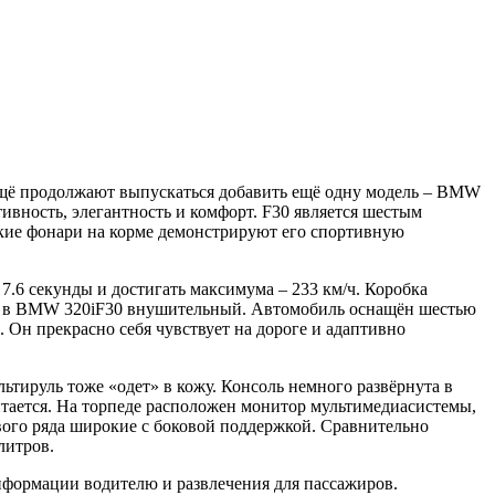
ещё продолжают выпускаться добавить ещё одну модель – BMW
тивность, элегантность и комфорт. F30 является шестым
окие фонари на корме демонстрируют его спортивную
 7.6 секунды и достигать максимума – 233 км/ч. Коробка
зды в BMW 320iF30 внушительный. Автомобиль оснащён шестью
 Он прекрасно себя чувствует на дороге и адаптивно
тируль тоже «одет» в кожу. Консоль немного развёрнута в
итается. На торпеде расположен монитор мультимедиасистемы,
рвого ряда широкие с боковой поддержкой. Сравнительно
литров.
нформации водителю и развлечения для пассажиров.