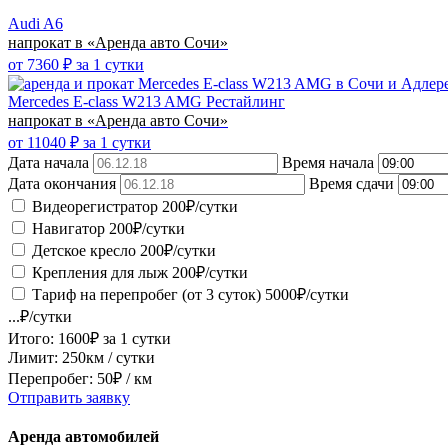
Audi A6
напрокат в «Аренда авто Сочи»
от
7360
₽ за 1 сутки
Mercedes E-class W213 AMG Рестайлинг
напрокат в «Аренда авто Сочи»
от
11040
₽ за 1 сутки
Дата начала
Время начала
Дата окончания
Время сдачи
Видеорегистратор
200
₽/сутки
Навигатор
200
₽/сутки
Детское кресло
200
₽/сутки
Крепления для лыж
200
₽/сутки
Тариф на перепробег (от 3 суток)
5000
₽/сутки
...
₽/сутки
Итого:
1600
₽ за
1 сутки
Лимит:
250
км / сутки
Перепробег:
50
₽ / км
Отправить заявку
Аренда автомобилей