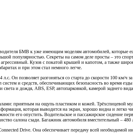
изводителя БМВ к уже имеющим моделям автомобилей, которые 
ольшой популярностью. Секреты на самом деле просты – это спор
 агрессивный. Кузов с покатой крышей и капотом, а также шир
баритах и при этом стал немного легче.
с. Он позволяет разгоняться со старта до скорости 100 км/ч за
ал систем и средств, обеспечивающих безопасность во время е
света и дождя, ABS, ESP, автопарковкой, камерой заднего вида.
ами: приятным на ощупь пластиком и кожей. Трёхспицевой муль
формация, которая выводится на экран, хорошо видна и легко ч
ожности его опустить. Водительское и пассажирское сидение пе
нство салона сзади. Багажник автомобиля вместительный – 480 
onnected Drive. Она обеспечивает передачу всей необходимой и