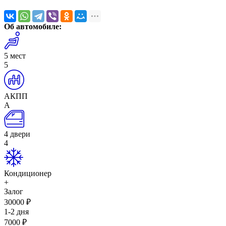
Об автомобиле:
5 мест
5
АКПП
А
4 двери
4
Кондиционер
+
Залог
30000
₽
1-2 дня
7000
₽