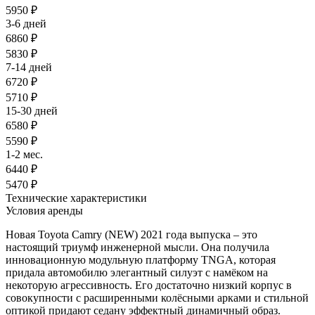
5950
₽
3-6 дней
6860
₽
5830
₽
7-14 дней
6720
₽
5710
₽
15-30 дней
6580
₽
5590
₽
1-2 мес.
6440
₽
5470
₽
Технические характеристики
Условия аренды
Новая Toyota Camry (NEW) 2021 года выпуска – это
настоящий триумф инженерной мысли. Она получила
инновационную модульную платформу TNGA, которая
придала автомобилю элегантный силуэт с намёком на
некоторую агрессивность. Его достаточно низкий корпус в
совокупности с расширенными колёсными арками и стильной
оптикой придают седану эффектный динамичный образ.