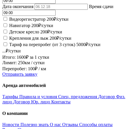
Дата окончания
Время сдачи
Видеорегистратор
200
₽/сутки
Навигатор
200
₽/сутки
Детское кресло
200
₽/сутки
Крепления для лыж
200
₽/сутки
Тариф на перепробег (от 3 суток)
5000
₽/сутки
...
₽/сутки
Итого:
1600
₽ за
1 сутки
Лимит:
250
км / сутки
Перепробег:
100
₽ / км
Отправить заявку
Аренда автомобилей
Тарифы
Правила и условия
Спец. предложения
Договор Физ.
лицо
Договор Юр. лицо
Контакты
О компании
Новости
Полезно знать
О нас
Отзывы
Способы оплаты