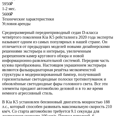
5950
₽
1-2 мес.
5600
₽
Технические характеристики
Условия аренды
Среднеразмерный переднеприводный седан D-класса
четвёртого поколения Kia K5 рейсталинга 2020 года эксперты
называют одним из самых популярных в нашей стране. Он
отличается от предыдущих моделей новыми дизайнерскими
решениями экстерьера и интерьера, увеличенным
разрешением камер кругового обзора и новой
информационно-развлекательной системой. Передняя часть
кузова преобразована. Настоящим украшением экстерьера
являются фальшрадиаторная решётка мелкоячеистой
структуры и модернизированный бампер, получивший
горизонтальные светодиодные полоски тротивотуманок и
обновлённые светодиодные фары головного света. Все эти
элементы придают автомобилю деловой и в то же время
немного агрессивный стиль.
В Kia K5 установлен бензиновый двигатель мощностью 188
л.с., который способен развивать максимальную скорость 210
км/ч. Со старта автомобилю требуется 9.1 секунды для
достижения скорости 100 км/ч. Привод передний, 6-