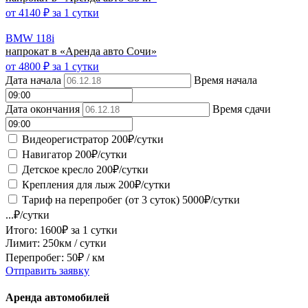
от
4140
₽ за 1 сутки
BMW 118i
напрокат в «Аренда авто Сочи»
от
4800
₽ за 1 сутки
Дата начала
Время начала
Дата окончания
Время сдачи
Видеорегистратор
200
₽/сутки
Навигатор
200
₽/сутки
Детское кресло
200
₽/сутки
Крепления для лыж
200
₽/сутки
Тариф на перепробег (от 3 суток)
5000
₽/сутки
...
₽/сутки
Итого:
1600
₽ за
1 сутки
Лимит:
250
км / сутки
Перепробег:
50
₽ / км
Отправить заявку
Аренда автомобилей