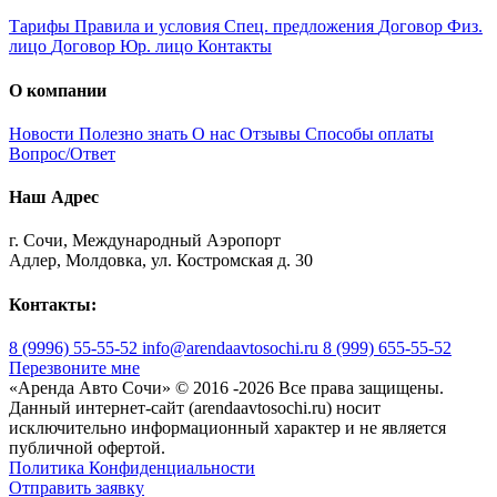
Тарифы
Правила и условия
Спец. предложения
Договор Физ.
лицо
Договор Юр. лицо
Контакты
О компании
Новости
Полезно знать
О нас
Отзывы
Способы оплаты
Вопрос/Ответ
Наш Адрес
г. Сочи, Международный Аэропорт
Адлер, Молдовка, ул. Костромская д. 30
Контакты:
8 (9996) 55-55-52
info@arendaavtosochi.ru
8 (999) 655-55-52
Перезвоните мне
«Аренда Авто Сочи» © 2016 -
2026 Все права защищены.
Данный интернет-сайт (arendaavtosochi.ru) носит
исключительно информационный характер и не является
публичной офертой.
Политика Конфиденциальности
Отправить заявку