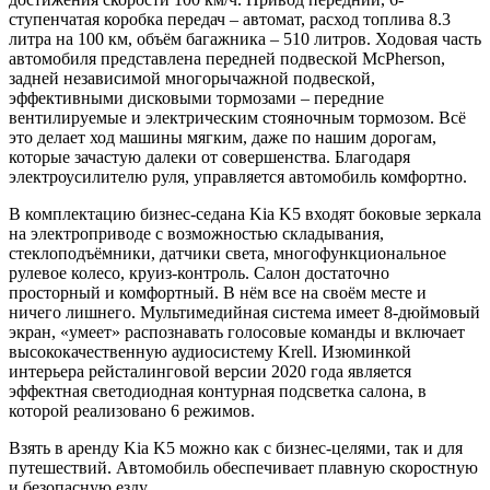
ступенчатая коробка передач – автомат, расход топлива 8.3
литра на 100 км, объём багажника – 510 литров. Ходовая часть
автомобиля представлена передней подвеской McPherson,
задней независимой многорычажной подвеской,
эффективными дисковыми тормозами – передние
вентилируемые и электрическим стояночным тормозом. Всё
это делает ход машины мягким, даже по нашим дорогам,
которые зачастую далеки от совершенства. Благодаря
электроусилителю руля, управляется автомобиль комфортно.
В комплектацию бизнес-седана Kia K5 входят боковые зеркала
на электроприводе с возможностью складывания,
стеклоподъёмники, датчики света, многофункциональное
рулевое колесо, круиз-контроль. Салон достаточно
просторный и комфортный. В нём все на своём месте и
ничего лишнего. Мультимедийная система имеет 8-дюймовый
экран, «умеет» распознавать голосовые команды и включает
высококачественную аудиосистему Krell. Изюминкой
интерьера рейсталинговой версии 2020 года является
эффектная светодиодная контурная подсветка салона, в
которой реализовано 6 режимов.
Взять в аренду Kia K5 можно как с бизнес-целями, так и для
путешествий. Автомобиль обеспечивает плавную скоростную
и безопасную езду.