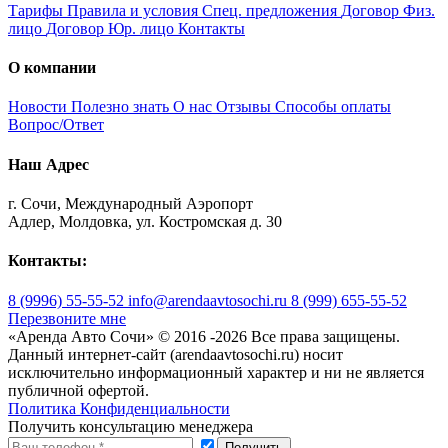
Тарифы
Правила и условия
Спец. предложения
Договор Физ.
лицо
Договор Юр. лицо
Контакты
О компании
Новости
Полезно знать
О нас
Отзывы
Способы оплаты
Вопрос/Ответ
Наш Адрес
г. Сочи, Международный Аэропорт
Адлер, Молдовка, ул. Костромская д. 30
Контакты:
8 (9996) 55-55-52
info@arendaavtosochi.ru
8 (999) 655-55-52
Перезвоните мне
«Аренда Авто Сочи» © 2016 -
2026 Все права защищены.
Данный интернет-сайт (arendaavtosochi.ru) носит
исключительно информационный характер и ни не является
публичной офертой.
Политика Конфиденциальности
Получить консультацию менеджера