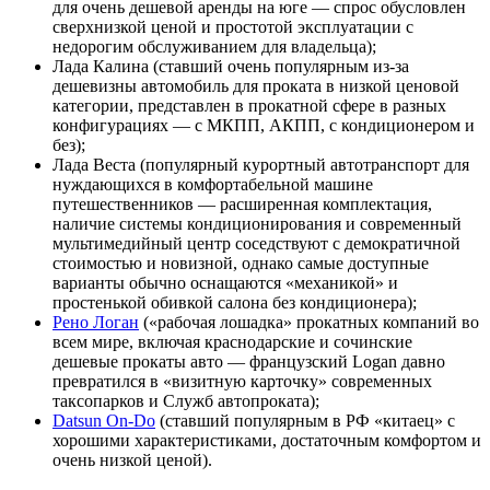
для очень дешевой аренды на юге — спрос обусловлен
сверхнизкой ценой и простотой эксплуатации с
недорогим обслуживанием для владельца);
Лада Калина (ставший очень популярным из-за
дешевизны автомобиль для проката в низкой ценовой
категории, представлен в прокатной сфере в разных
конфигурациях — с МКПП, АКПП, с кондиционером и
без);
Лада Веста (популярный курортный автотранспорт для
нуждающихся в комфортабельной машине
путешественников — расширенная комплектация,
наличие системы кондиционирования и современный
мультимедийный центр соседствуют с демократичной
стоимостью и новизной, однако самые доступные
варианты обычно оснащаются «механикой» и
простенькой обивкой салона без кондиционера);
Рено Логан
(«рабочая лошадка» прокатных компаний во
всем мире, включая краснодарские и сочинские
дешевые прокаты авто — французский Logan давно
превратился в «визитную карточку» современных
таксопарков и Служб автопроката);
Datsun On-Do
(ставший популярным в РФ «китаец» с
хорошими характеристиками, достаточным комфортом и
очень низкой ценой).