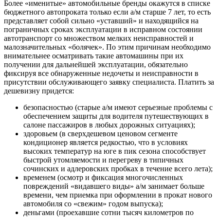
Более «именитые» автомобильные бренды окажутся в списке
бюджетного автопроката только если а/м старше 7 лет, то есть
представляет собой сильно «уставший» и находящийся на
пограничных сроках эксплуатации в исправном состоянии
автотранспорт со множеством мелких неисправностей и
малозначительных «болячек». По этим причинам необходимо
внимательнее осматривать такие автомашины при их
получении для дальнейшей эксплуатации, обязательно
фиксируя все обнаруженные недочеты и неисправности в
присутствии обслуживающего заявку специалиста. Платить за
дешевизну придется:
безопасностью (старые а/м имеют серьезные проблемы с
обеспечением защиты для водителя путешествующих в
салоне пассажиров в любых дорожных ситуациях);
здоровьем (в сверхдешевом ценовом сегменте
кондиционер является редкостью, что в условиях
высоких температур на юге в пик сезона способствует
быстрой утомляемости и перегреву в типичных
сочинских и адлеровских пробках в течение всего лета);
временем (осмотр и фиксация многочисленных
повреждений «видавшего виды» а/м занимает больше
времени, чем приемка при оформлении в прокат нового
автомобиля со «свежим» годом выпуска);
деньгами (проехавшие сотни тысяч километров по