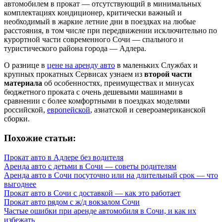
автомобилем в прокат — отсутствующий в минимальных
комплектациях кондиционер, критически важный и
необходимый в жаркие летние дни в поездках на любые
расстояния, в том числе при передвижении исключительно по
курортной части современного Сочи — спального и
туристического района города — Адлера.
О разнице в
цене на аренду авто
в маленьких Службах и
крупных прокатных Сервисах узнаем из
второй части
материала
об особенностях, преимуществах и минусах
бюджетного проката с очень дешевыми машинами в
сравнении с более комфортными в поездках моделями
российской,
европейской
, азиатской и североамериканской
сборки.
Похожие статьи:
Прокат авто в Адлере без водителя
Аренда авто с детьми в Сочи — советы родителям
Аренда авто в Сочи посуточно или на длительный срок — что
выгоднее
Прокат авто в Сочи с доставкой — как это работает
Прокат авто рядом с ж/д вокзалом Сочи
Частые ошибки при аренде автомобиля в Сочи, и как их
избежать