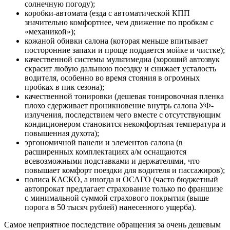
солнечную погоду);
коробки-автомата (езда с автоматической КПП
значительно комфортнее, чем движение по пробкам с
«механикой»);
кожаной обивки салона (которая меньше впитывает
посторонние запахи и проще поддается мойке и чистке);
качественной системы мультимедиа (хороший автозвук
скрасит любую дальнюю поездку и снижает усталость
водителя, особенно во время стояния в огромных
пробках в пик сезона);
качественной тонировки (дешевая тонировочная пленка
плохо сдерживает проникновение внутрь салона УФ-
излучения, последствием чего вместе с отсутствующим
кондиционером становится некомфортная температура и
повышенная духота);
эргономичной панели и элементов салона (в
расширенных комплектациях а/м оснащаются
всевозможными подставками и держателями, что
повышает комфорт поездки для водителя и пассажиров);
полиса КАСКО, а иногда и ОСАГО (часто бюджетный
автопрокат предлагает страхование только по франшизе
с минимальной суммой страхового покрытия (выше
порога в 50 тысяч рублей) нанесенного ущерба).
Самое неприятное последствие обращения за очень дешевым