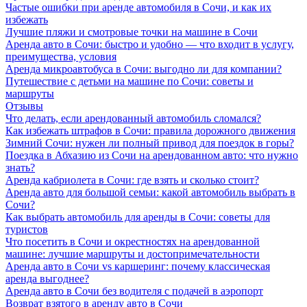
Частые ошибки при аренде автомобиля в Сочи, и как их
избежать
Лучшие пляжи и смотровые точки на машине в Сочи
Аренда авто в Сочи: быстро и удобно — что входит в услугу,
преимущества, условия
Аренда микроавтобуса в Сочи: выгодно ли для компании?
Путешествие с детьми на машине по Сочи: советы и
маршруты
Отзывы
Что делать, если арендованный автомобиль сломался?
Как избежать штрафов в Сочи: правила дорожного движения
Зимний Сочи: нужен ли полный привод для поездок в горы?
Поездка в Абхазию из Сочи на арендованном авто: что нужно
знать?
Аренда кабриолета в Сочи: где взять и сколько стоит?
Аренда авто для большой семьи: какой автомобиль выбрать в
Сочи?
Как выбрать автомобиль для аренды в Сочи: советы для
туристов
Что посетить в Сочи и окрестностях на арендованной
машине: лучшие маршруты и достопримечательности
Аренда авто в Сочи vs каршеринг: почему классическая
аренда выгоднее?
Аренда авто в Сочи без водителя с подачей в аэропорт
Возврат взятого в аренду авто в Сочи