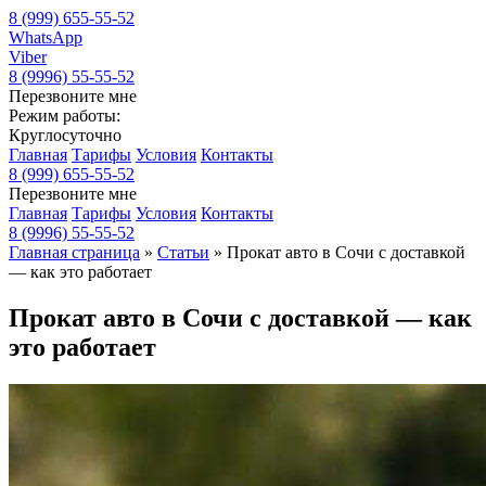
8 (999) 655-55-52
WhatsApp
Viber
8 (9996) 55-55-52
Перезвоните мне
Режим работы:
Круглосуточно
Главная
Тарифы
Условия
Контакты
8 (999) 655-55-52
Перезвоните мне
Главная
Тарифы
Условия
Контакты
8 (9996) 55-55-52
Главная страница
»
Статьи
»
Прокат авто в Сочи с доставкой
— как это работает
Прокат авто в Сочи с доставкой — как
это работает