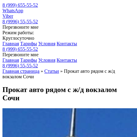
8 (999) 655-55-52
WhatsApp
Viber
8 (9996) 55-55-52
Перезвоните мне
Режим работы:
Круглосуточно
Главная
Тарифы
Условия
Контакты
8 (999) 655-55-52
Перезвоните мне
Главная
Тарифы
Условия
Контакты
8 (9996) 55-55-52
Главная страница
»
Статьи
»
Прокат авто рядом с ж/д
вокзалом Сочи
Прокат авто рядом с ж/д вокзалом
Сочи