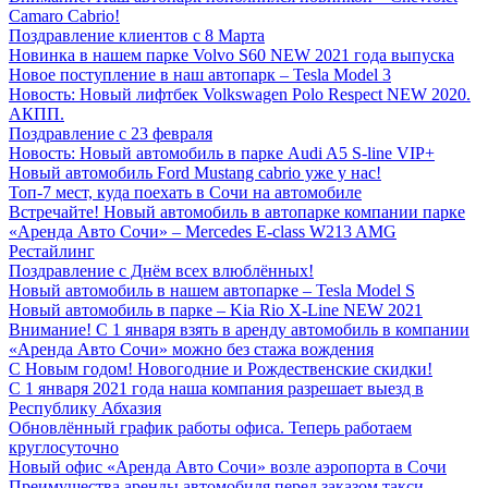
Camaro Cabrio!
Поздравление клиентов с 8 Марта
Новинка в нашем парке Volvo S60 NEW 2021 года выпуска
Новое поступление в наш автопарк – Tesla Model 3
Новость: Новый лифтбек Volkswagen Polo Respect NEW 2020.
АКПП.
Поздравление с 23 февраля
Новость: Новый автомобиль в парке Audi A5 S-line VIP+
Новый автомобиль Ford Mustang cabrio уже у нас!
Топ-7 мест, куда поехать в Сочи на автомобиле
Встречайте! Новый автомобиль в автопарке компании парке
«Аренда Авто Сочи» – Mercedes E-class W213 AMG
Рестайлинг
Поздравление с Днём всех влюблённых!
Новый автомобиль в нашем автопарке – Tesla Model S
Новый автомобиль в парке – Kia Rio Х-Line NEW 2021
Внимание! С 1 января взять в аренду автомобиль в компании
«Аренда Авто Сочи» можно без стажа вождения
С Новым годом! Новогодние и Рождественские скидки!
С 1 января 2021 года наша компания разрешает выезд в
Республику Абхазия
Обновлённый график работы офиса. Теперь работаем
круглосуточно
Новый офис «Аренда Авто Сочи» возле аэропорта в Сочи
Преимущества аренды автомобиля перед заказом такси