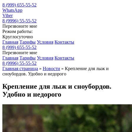
8 (999) 655-55-52
WhatsApp
Viber
8 (9996) 55-55-52
Перезвоните мне
Режим работы:
Круглосуточно
Главная
Тарифы
Условия
Контакты
8 (999) 655-55-52
Перезвоните мне
Главная
Тарифы
Условия
Контакты
8 (9996) 55-55-52
Главная страница
»
Новости
»
Крепление для лыж и
сноубордов. Удобно и недорого
Крепление для лыж и сноубордов.
Удобно и недорого