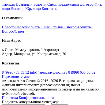
Тарифы
Правила и условия
Спец. предложения
Договор Физ.
лицо
Договор Юр. лицо
Контакты
О компании
Новости
Полезно знать
О нас
Отзывы
Способы оплаты
Вопрос/Ответ
Наш Адрес
г. Сочи, Международный Аэропорт
Адлер, Молдовка, ул. Костромская д. 30
Контакты:
8 (9996) 55-55-52
info@arendaavtosochi.ru
8 (999) 655-55-52
Перезвоните мне
«Аренда Авто Сочи» © 2016 -
2026 Все права защищены.
Данный интернет-сайт (arendaavtosochi.ru) носит
исключительно информационный характер и ни не является
публичной офертой.
Политика Конфиденциальности
Получить консультацию менеджера