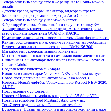
Теперь оплатить аренду авто в «Аренда Авто Сочи» можно
онлайн
Детские кресла, бустеры, навигатор, видеорегистратор
бесплатно при аренде авто в «Аренда Авто Сочи»
Теперь оплатить аренду у нас можно картой
Забронируйте автомобиль онлайн и получите скидку 3%
Защищенные путешествия от «Аренда Авто Сочи»: прокат
авто с полным покрытием ОСАГО и КАСКО
Изменение залоговой стоимости на автомобили бизнес-класса
Как мы обслуживаем и как следим за нашими автомобилями
Встречаем пополнение нашего парка – BMW X6 30d!
Мы работаем с корпоративными клиентами
Мы ценим каждого клиента и нам важно ваше мнение о нас
Внимание! Наш автопарк пополнился новинкой – Chevrolet
Camaro Cabrio!
Поздравление клиентов с 8 Марта
Новинка в нашем парке Volvo S60 NEW 2021 года выпуска
Новое поступление в наш автопарк – Tesla Model 3
Новость: Новый лифтбек Volkswagen Polo Respect NEW 2020.
АКПП.
Поздравление с 23 февраля
Новость: Новый автомобиль в парке Audi A5 S-line VIP+
Новый автомобиль Ford Mustang cabrio уже у нас!
Топ-7 мест, куда поехать в Сочи на автомобиле
Встречайте! Новый автомобиль в автопарке компании парке