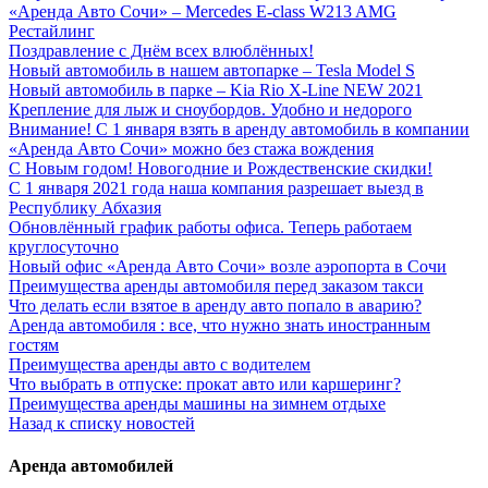
«Аренда Авто Сочи» – Mercedes E-class W213 AMG
Рестайлинг
Поздравление с Днём всех влюблённых!
Новый автомобиль в нашем автопарке – Tesla Model S
Новый автомобиль в парке – Kia Rio Х-Line NEW 2021
Крепление для лыж и сноубордов. Удобно и недорого
Внимание! С 1 января взять в аренду автомобиль в компании
«Аренда Авто Сочи» можно без стажа вождения
С Новым годом! Новогодние и Рождественские скидки!
С 1 января 2021 года наша компания разрешает выезд в
Республику Абхазия
Обновлённый график работы офиса. Теперь работаем
круглосуточно
Новый офис «Аренда Авто Сочи» возле аэропорта в Сочи
Преимущества аренды автомобиля перед заказом такси
Что делать если взятое в аренду авто попало в аварию?
Аренда автомобиля : все, что нужно знать иностранным
гостям
Преимущества аренды авто с водителем
Что выбрать в отпуске: прокат авто или каршеринг?
Преимущества аренды машины на зимнем отдыхе
Назад к списку новостей
Аренда автомобилей