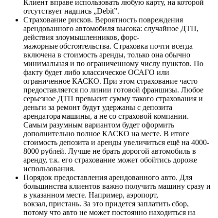
Клиент вправе использовать любую карту, на которой
отсутствует надпись „Debit”.
Страхование рисков. Вероятность повреждения
арендованного автомобиля высока: случайное ДТП,
действия злоумышленников, форс-
мажорные обстоятельства. Страховка почти всегда
включена в стоимость аренды, только она обычно
минимальная и по ограниченному числу пунктов. По
факту будет либо классическое ОСАГО или
ограниченное КАСКО. При этом страхование часто
предоставляется по линии готовой франшизы. Любое
серьезное ДТП превысит сумму такого страхования и
деньги за ремонт будут удержаны с депозита
арендатора машины, а не со страховой компании.
Самым разумным вариантом будет оформить
дополнительно полное КАСКО на месте. В итоге
стоимость депозита и аренды увеличиться ещё на 4000-
8000 рублей. Лучше не брать дорогой автомобиль в
аренду, т.к. его страхование может обойтись дороже
использования.
Порядок предоставления арендованного авто. Для
большинства клиентов важно получить машину сразу и
в указанном месте. Например, аэропорт,
вокзал, пристань. За это придется заплатить сбор,
потому что авто не может постоянно находиться на