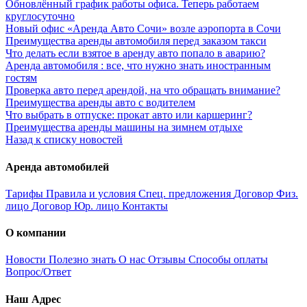
Обновлённый график работы офиса. Теперь работаем
круглосуточно
Новый офис «Аренда Авто Сочи» возле аэропорта в Сочи
Преимущества аренды автомобиля перед заказом такси
Что делать если взятое в аренду авто попало в аварию?
Аренда автомобиля : все, что нужно знать иностранным
гостям
Проверка авто перед арендой, на что обращать внимание?
Преимущества аренды авто с водителем
Что выбрать в отпуске: прокат авто или каршеринг?
Преимущества аренды машины на зимнем отдыхе
Назад к списку новостей
Аренда автомобилей
Тарифы
Правила и условия
Спец. предложения
Договор Физ.
лицо
Договор Юр. лицо
Контакты
О компании
Новости
Полезно знать
О нас
Отзывы
Способы оплаты
Вопрос/Ответ
Наш Адрес