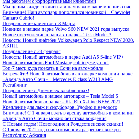
Мы работаем с корпоративными клиентами
Мы ценим каждого клиента и нам важно ваше мнение о нас
Внимание! Наш автопарк пополнился новинкой – Chevrolet
Camaro Cabrio!
Поздравление клиентов с 8 Марта
Новинка в нашем парке Volvo S60 NEW 2021 года выпуска
Новое поступление в наш автопарк – Tesla Model 3
Новость: Новый лифтбек Volkswagen Polo Respect NEW 2020.
АКПП.
Поздравление с 23 февраля
Новость: Новый автомобиль в парке Audi A5 S-line VIP+
Новый автомобиль Ford Mustang cabrio уже у нас!
Топ-7 мест, куда поехать в Сочи на автомобиле
Встречайте! Новый автомобиль в автопарке компании парке
«Аренда Авто Сочи» – Mercedes E-class W213 AMG
Рестайлинг
Поздравление с Днём всех влюблённых!
Новый автомобиль в нашем автопарке – Tesla Model S
Новый автомобиль в парке – Kia Rio Х-Line NEW 2021
Крепление для лыж и сноубордов. Удобно и недорого
Внимание! С 1 января взять в аренду автомобиль в компании
«Аренда Авто Сочи» можно без стажа вождения
С Новым годом! Новогодние и Рождественские скидки!
С 1 января 2021 года наша компания разрешает выезд в
Республику Абхазия