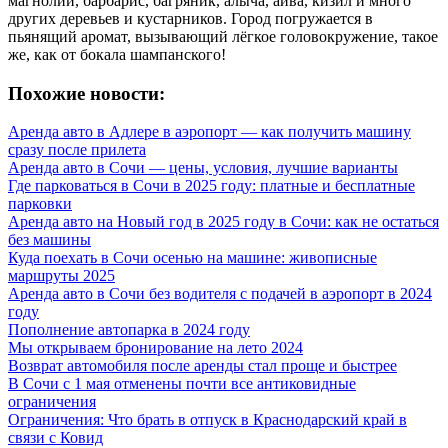
магнолии, барбарис, багряник, алыча, айва, кизил и много
других деревьев и кустарников. Город погружается в
пьянящий аромат, вызывающий лёгкое головокружение, такое
же, как от бокала шампанского!
Похожие новости:
Аренда авто в Адлере в аэропорт — как получить машину
сразу после прилета
Аренда авто в Сочи — цены, условия, лучшие варианты
Где парковаться в Сочи в 2025 году: платные и бесплатные
парковки
Аренда авто на Новый год в 2025 году в Сочи: как не остаться
без машины
Куда поехать в Сочи осенью на машине: живописные
маршруты 2025
Аренда авто в Сочи без водителя с подачей в аэропорт в 2024
году
Пополнение автопарка в 2024 году
Мы открываем бронирование на лето 2024
Возврат автомобиля после аренды стал проще и быстрее
В Сочи с 1 мая отменены почти все антиковидные
ограничения
Ограничения: Что брать в отпуск в Краснодарский край в
связи с Ковид