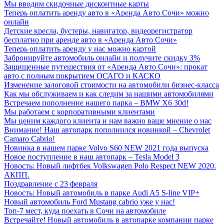
Мы вводим скидочные дисконтные карты
Теперь оплатить аренду авто в «Аренда Авто Сочи» можно
онлайн
Детские кресла, бустеры, навигатор, видеорегистратор
бесплатно при аренде авто в «Аренда Авто Сочи»
Теперь оплатить аренду у нас можно картой
Забронируйте автомобиль онлайн и получите скидку 3%
Защищенные путешествия от «Аренда Авто Сочи»: прокат
авто с полным покрытием ОСАГО и КАСКО
Изменение залоговой стоимости на автомобили бизнес-класса
Как мы обслуживаем и как следим за нашими автомобилями
Встречаем пополнение нашего парка – BMW X6 30d!
Мы работаем с корпоративными клиентами
Мы ценим каждого клиента и нам важно ваше мнение о нас
Внимание! Наш автопарк пополнился новинкой – Chevrolet
Camaro Cabrio!
Новинка в нашем парке Volvo S60 NEW 2021 года выпуска
Новое поступление в наш автопарк – Tesla Model 3
Новость: Новый лифтбек Volkswagen Polo Respect NEW 2020.
АКПП.
Поздравление с 23 февраля
Новость: Новый автомобиль в парке Audi A5 S-line VIP+
Новый автомобиль Ford Mustang cabrio уже у нас!
Топ-7 мест, куда поехать в Сочи на автомобиле
Встречайте! Новый автомобиль в автопарке компании парке