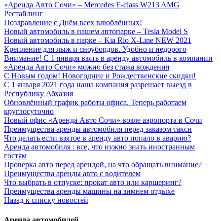
«Аренда Авто Сочи» – Mercedes E-class W213 AMG
Рестайлинг
Поздравление с Днём всех влюблённых!
Новый автомобиль в нашем автопарке – Tesla Model S
Новый автомобиль в парке – Kia Rio Х-Line NEW 2021
Крепление для лыж и сноубордов. Удобно и недорого
Внимание! С 1 января взять в аренду автомобиль в компании
«Аренда Авто Сочи» можно без стажа вождения
С Новым годом! Новогодние и Рождественские скидки!
С 1 января 2021 года наша компания разрешает выезд в
Республику Абхазия
Обновлённый график работы офиса. Теперь работаем
круглосуточно
Новый офис «Аренда Авто Сочи» возле аэропорта в Сочи
Преимущества аренды автомобиля перед заказом такси
Что делать если взятое в аренду авто попало в аварию?
Аренда автомобиля : все, что нужно знать иностранным
гостям
Проверка авто перед арендой, на что обращать внимание?
Преимущества аренды авто с водителем
Что выбрать в отпуске: прокат авто или каршеринг?
Преимущества аренды машины на зимнем отдыхе
Назад к списку новостей
Аренда автомобилей