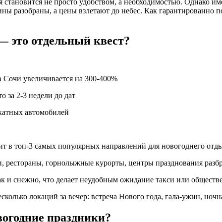
я становится не просто удобством, а необходимостью. Однако и
ы разобраны, а цены взлетают до небес. Как гарантированно по
 — это отдельный квест?
 в Сочи увеличивается на 300-400%
 за 2-3 недели до дат
окатных автомобилей
 в топ-3 самых популярных направлений для новогоднего отды
, рестораны, горнолыжные курорты, центры празднования разб
к и снежно, что делает неудобным ожидание такси или обществ
колько локаций за вечер: встреча Нового года, гала-ужин, ночн
вогодние праздники?