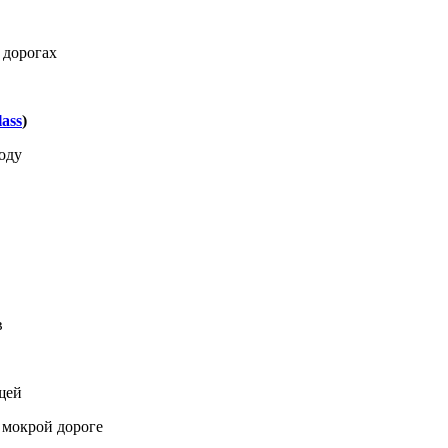
 дорогах
lass
)
роду
в
щей
 мокрой дороге