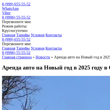
8 (999) 655-55-52
WhatsApp
Viber
8 (9996) 55-55-52
Перезвоните мне
Режим работы:
Круглосуточно
Главная
Тарифы
Условия
Контакты
8 (999) 655-55-52
Перезвоните мне
Главная
Тарифы
Условия
Контакты
8 (9996) 55-55-52
Главная страница
»
Новости
»
Аренда авто на Новый год в 2025
Аренда авто на Новый год в 2025 году в